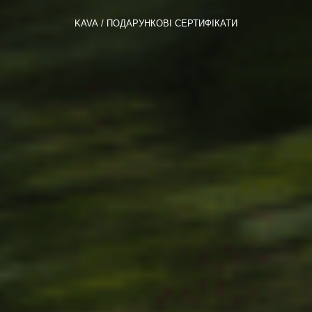
KAVA
ПОДАРУНКОВІ СЕРТИФІКАТИ