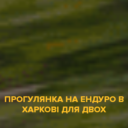
ПРОГУЛЯНКА НА ЕНДУРО В
ХАРКОВІ ДЛЯ ДВОХ