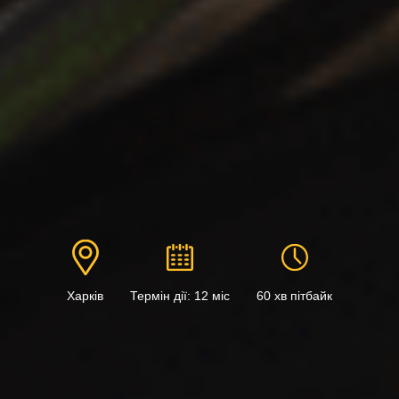
Харків
Термін дії: 12 міс
60 хв пітбайк