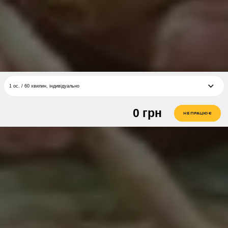
1 ос. / 60 хвилин, індивідуально
0
грн
1 ос. / 60 хвилин, індивідуально
грн
НЕ ПРАЦЮЄ
2 ос. / 60 хвилин, для двох індивідуально
грн
1 ос. / 60 хвилин, в групі
грн
1 ос. / 60 хвилин, Глиняний джем
грн