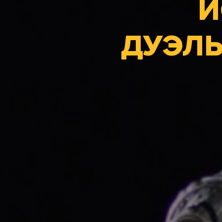
И
ДУЭЛ