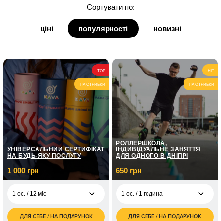
Сортувати по:
для дочки
ціні
популярності
новизні
для дідуся
для бабусі
для куми
TOP
HIT
для кума
НА СТРИБКИ
НА СТРИБКИ
РОЛЛЕРШКОЛА,
УНІВЕРСАЛЬНИЙ СЕРТИФІКАТ
ІНДИВІДУАЛЬНЕ ЗАНЯТТЯ
НА БУДЬ-ЯКУ ПОСЛУГУ
ДЛЯ ОДНОГО В ДНІПРІ
1 000 грн
650 грн
1 ос. / 12 міс
1 ос. / 1 година
ДЛЯ СЕБЕ / НА ПОДАРУНОК
ДЛЯ СЕБЕ / НА ПОДАРУНОК
1 000
650