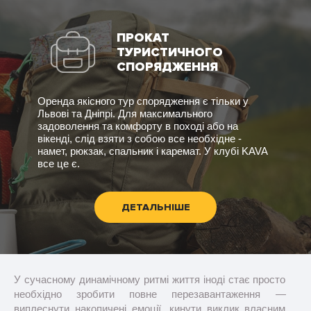
ПРОКАТ
ТУРИСТИЧНОГО
СПОРЯДЖЕННЯ
Оренда якісного тур спорядження є тільки у
Львові та Дніпрі. Для максимального
задоволення та комфорту в поході або на
вікенді, слід взяти з собою все необхідне -
намет, рюкзак, спальник і каремат. У клубі KAVA
все це є.
ДЕТАЛЬНІШЕ
У сучасному динамічному ритмі життя іноді стає просто
необхідно зробити повне перезавантаження —
виплеснути накопичені емоції, кинути виклик власним