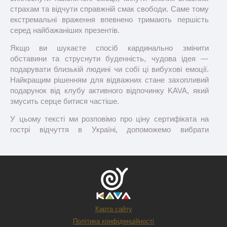
страхам та відчути справжній смак свободи. Саме тому
екстремальні враження впевнено тримають першість
серед найбажаніших презентів.
Якщо ви шукаєте спосіб кардинально змінити
обставини та струснути буденність, чудова ідея —
подарувати близькій людині чи собі ці вибухові емоції.
Найкращим рішенням для відважних стане захопливий
подарунок від клубу активного відпочинку KAVA, який
змусить серце битися частіше.
У цьому тексті ми розповімо про ціну сертифіката на
гострі відчуття в Україні, допоможемо вибрати
ідеальний формат саме для вас.
Роуп-джампінг у подарунок —
хто оцінить?
Карта сайту
Політика конфіденційності