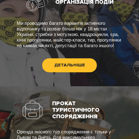
ОРГАНІЗАЦІЯ ПОДІЙ
Ми проводимо багато варіантів активного
відпочинку та розваг більш ніж у 18 містах
України: стрибки з мотузкою, квадроцикли, spa,
кінні прогулянки, майстер-класи, тир, прогулянки
на каяках чи яхті, дегустації та багато іншого!
ДЕТАЛЬНІШЕ
ПРОКАТ
ТУРИСТИЧНОГО
СПОРЯДЖЕННЯ
Оренда якісного тур спорядження є тільки у
Львові та Дніпрі. Для максимального