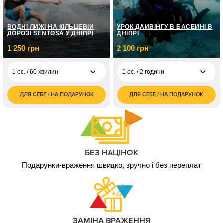
природі
грн
ВОДНІ ЛИЖІ НА КІЛЬЦЕВІЙ
УРОК ДАЙВІНГУ В БАСЕЙНІ В
ДОРОЗІ SENTOSA У ДНІПРІ
ДНІПРІ
1 250 грн
2 100 грн
1 ос. / 60 хвилин
1 ос. / 2 години
ДЛЯ СЕБЕ / НА ПОДАРУНОК
ДЛЯ СЕБЕ / НА ПОДАРУНОК
1 250
2 100
1 ос. / 60 хвилин
1 ос. / 2 години
грн
грн
1 650
3 300
1 ос. / 120 хвилин
2 ос. / 2 години
грн
грн
БЕЗ НАЦІНОК
Подарунки-враження швидко, зручно і без переплат
ЗАМІНА ВРАЖЕННЯ