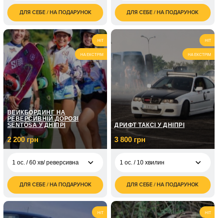
ДЛЯ СЕБЕ / НА ПОДАРУНОК
ДЛЯ СЕБЕ / НА ПОДАРУНОК
1 100
1 ос. / 90 хвилин/ 300
4 740
1 ос. / 15 хвилин
грн
куль
грн
2 200
2 ос. / 15 хвилин
10 ос. / 90 хвилин/
7 900
HIT
HIT
грн
300 куль
грн
НА ЕКСТРІМ
НА ЕКСТРІМ
2 100
1 ос. / 30 хвилин
6 ос. / 120 хвилин/
5 940
грн
400 шаров
грн
4 200
2 ос. / 30 хвилин
грн
10 ос. / 120 хвилин/
9 900
400 куль
грн
ВЕЙКБОРДИНГ НА
РЕВЕРСИВНІЙ ДОРОЗІ
SENTOSA У ДНІПРІ
ДРИФТ ТАКСІ У ДНІПРІ
2 200 грн
3 800 грн
1 ос. / 60 хв/ реверсивна
1 ос. / 10 хвилин
ДЛЯ СЕБЕ / НА ПОДАРУНОК
ДЛЯ СЕБЕ / НА ПОДАРУНОК
3 800
1 ос. / 60 хв/
2 200
1 ос. / 10 хвилин
грн
реверсивна
грн
1 ос. / 60 хв/ кільцева
1 250
HIT
HIT