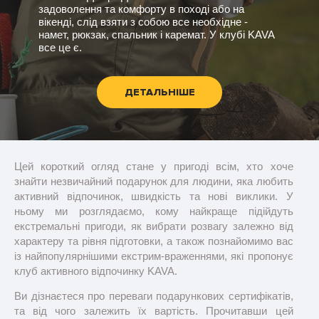
задоволення та комфорту в поході або на
вікенді, слід взяти з собою все необхідне -
намет, рюкзак, спальник і каремат. У клубі KAVA
все це є.
ДЕТАЛЬНІШЕ
Цей короткий огляд стане у пригоді всім, хто хоче
знайти незвичайний подарунок для людини, яка любить
активний відпочинок, швидкість та нові виклики. У
ньому ми розглядаємо, кому найкраще підійдуть
екстремальні пригоди, як вибрати розвагу залежно від
характеру та рівня підготовки, а також познайомимо вас
із найпопулярнішими екстрим-враженнями, які пропонує
клуб активного відпочинку KAVA.
Ви дізнаєтеся про переваги подарункових сертифікатів,
та від чого залежить їх вартість. Прочитавши цей