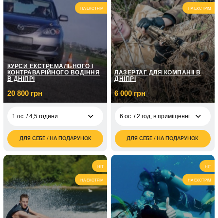
дорога
грн
НА ЕКСТРІМ
НА ЕКСТРІМ
1 ос. / 120 хв/
1 650
кільцева дорога
грн
КУРСИ ЕКСТРЕМАЛЬНОГО І
КОНТРАВАРІЙНОГО ВОДІННЯ
ЛАЗЕРТАГ ДЛЯ КОМПАНІЇ В
В ДНІПРІ
ДНІПРІ
20 800 грн
6 000 грн
1 ос. / 4,5 години
6 ос. / 2 год, в приміщенні
ДЛЯ СЕБЕ / НА ПОДАРУНОК
ДЛЯ СЕБЕ / НА ПОДАРУНОК
20 800
6 ос. / 2 год, в
6 000
1 ос. / 4,5 години
грн
приміщенні
грн
6 500
1 ос. / 90 хвилин
10 ос. / 2 год, в
10 000
HIT
HIT
грн
приміщенні
грн
НА ЕКСТРІМ
НА ЕКСТРІМ
6 ос. / 2 год, на
4 200
природі
грн
10 ос. / 2 год, на
7 000