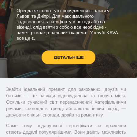
Оренда якісного тур спорядження є тільки у
Львові та Дніпрі. Для максимального
задоволення та комфорту в поході або на
вікенді, слід взяти з собою все необхідне -
намет, рюкзак, спальник і каремат. У клубі KAVA
все це є.
ДЕТАЛЬНІШЕ
Знайти ідеальний презент для закоханих, друзів чи
батьків — це завжди відповідальна та творча місія.
Оскільки сучасний світ перенасичений матеріальними
речами, сьогодні в тренді абсолютно інший підхід —
дарувати спільні спогади, драйв та романтику.
Саме тому подарункові сертифікати на враження
стають дедалі популярнішими. Вони дають можливість