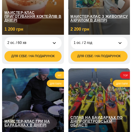
МАЙСТЕР-КЛАС
ПРИГОТУВАННЯ КОКТЕЙЛІВ В
МАЙСТЕР-КЛАС З ЖИВОПИСУ
ДНІПРІ
АКРИЛОМ В ДНІПРІ
1 200 грн
2 200 грн
2 ос. / 60 хв
1 ос. / 2 год
ДЛЯ СЕБЕ / НА ПОДАРУНОК
ДЛЯ СЕБЕ / НА ПОДАРУНОК
1 200
2 200
2 ос. / 60 хв
1 ос. / 2 год
грн
грн
2 400
4 ос. / 60 хв
грн
HIT
TOP
1 800
ДЛЯ ПАРИ
ДЛЯ ПАРИ
3 ос. / 60 хв
грн
СПЛАВ НА БАЙДАРКАХ ПО
МАЙСТЕР-КЛАС ГРИ НА
ДНІПРОПЕТРОВСЬКІЙ
БАРАБАНАХ В ДНІПРІ
ОБЛАСТІ