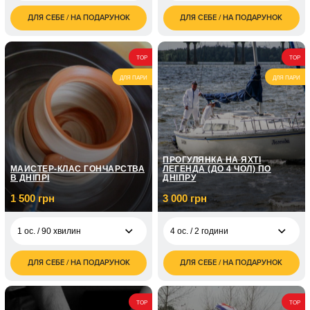
ДЛЯ СЕБЕ / НА ПОДАРУНОК
ДЛЯ СЕБЕ / НА ПОДАРУНОК
1 400
5 980
1 ос. / 60 хв
1 ос. / 4 год
грн
грн
1 ос. / 90 хв, усього
1 700
TOP
TOP
тіла та обличчя
грн
ДЛЯ ПАРИ
ДЛЯ ПАРИ
2 ос. / 1 година,
2 700
усього тіла
грн
2 ос. / 90 хв, усього
3 400
тіла та обличчя
грн
1 ос. / 90хв, чоловічий
1 900
ПРОГУЛЯНКА НА ЯХТІ
загальний масаж
грн
МАЙСТЕР-КЛАС ГОНЧАРСТВА
ЛЕГЕНДА (ДО 4 ЧОЛ) ПО
В ДНІПРІ
ДНІПРУ
1 500 грн
3 000 грн
1 ос. / 90 хвилин
4 ос. / 2 години
ДЛЯ СЕБЕ / НА ПОДАРУНОК
ДЛЯ СЕБЕ / НА ПОДАРУНОК
1 500
3 000
1 ос. / 90 хвилин
4 ос. / 2 години
грн
грн
2 500
4 500
2 ос. / 2 год
4 ос. / 3 години
TOP
TOP
грн
грн