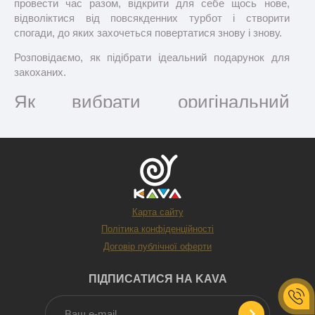
провести час разом, відкрити для себе щось нове,
відволіктися від повсякденних турбот і створити
спогади, до яких захочеться повертатися знову і знову.
Розповідаємо, як підібрати ідеальний подарунок для
закоханих.
Як вибрати оригінальний
подарунок для пари?
Карта сайту
Політика конфіденційності
Договір публічної оферти
ПІДПИСАТИСЯ НА KAVA