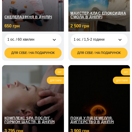
МАЙСТЕР-КЛАС ЕПОКСИДНА
СКЕЛЕЛАЗІННЯ В ДНІПРІ
СМОЛА В ДНІПРІ
650 грн
2 500 грн
1 ос. / 60 хвилин
1 ос. / 1,5-2 години
ДЛЯ СЕБЕ / НА ПОДАРУНОК
ДЛЯ СЕБЕ / НА ПОДАРУНОК
650
2 500
1 ос. / 60 хвилин
1 ос. / 1,5-2 години
грн
грн
1 100
2 ос. / 60 хвилин
грн
HIT
HIT
ДЛЯ ПАРИ
ДЛЯ ПАРИ
КОМПЛЕКС SPA ПОСЛУГ -
ПОХІД У ПІДЗЕМЕЛЛЯ,
ГОРМОН ЩАСТЯ, В ДНІПРІ
ДИГГЕРСТВО В ДНІПРІ
3 795 грн
3 900 грн