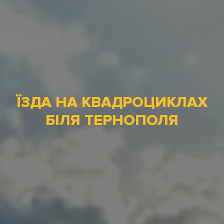
ЇЗДА НА КВАДРОЦИКЛАХ
БІЛЯ ТЕРНОПОЛЯ