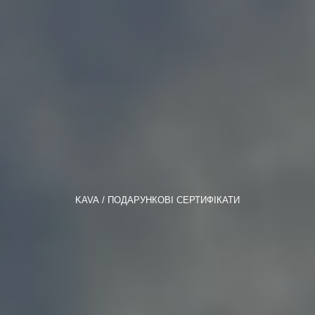
KAVA
ПОДАРУНКОВІ СЕРТИФІКАТИ