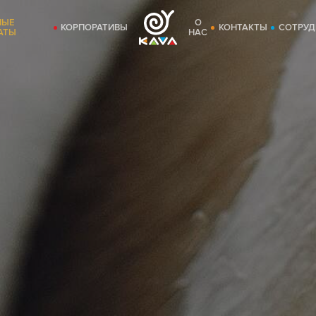
НЫЕ
О
КОРПОРАТИВЫ
КОНТАКТЫ
СОТРУД
АТЫ
НАС