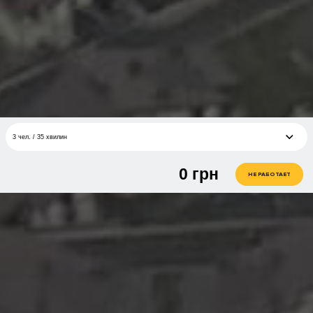
3 чел. / 35 хвилин
0
грн
3 чел. / 35 хвилин
грн
НЕ РАБОТАЕТ
3 чел. / 40 минут/Полет на самолете WT-10 над г. Говерла
грн
3 чел. / 50 минут/Полет на самолете WT-10 над г. Поп
грн
Иван Черногорский
3 чел. / 65 минут/Полет на самолете WT-10 над г.
грн
Говерла, г. Поп Иван, Буковель, г. Хомяк, г. Петрос