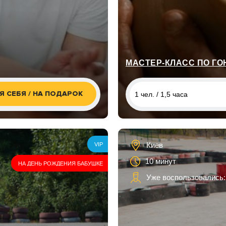
МАСТЕР-КЛАСС ПО ГО
Я СЕБЯ / НА ПОДАРОК
1 чел. / 1,5 часа
1 чел. / 1,5 часа
2 чел. / 1,5 часа
Киев
VIP
10 минут
НА ДЕНЬ РОЖДЕНИЯ БАБУШКЕ
Уже воспользовались: