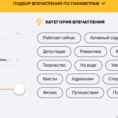
ПОДБОР ВПЕЧАТЛЕНИЙ ПО ПАРАМЕТРАМ
КАТЕГОРИЯ ВПЕЧАТЛЕНИЯ
Работает сейчас
Активный отд
Дегустации
Романтика
Для жены, Для мамы, для бабушки
Творчество
На воде
Уи
Квесты
Адреналин
Спо
Фитнес
Путешествия
П