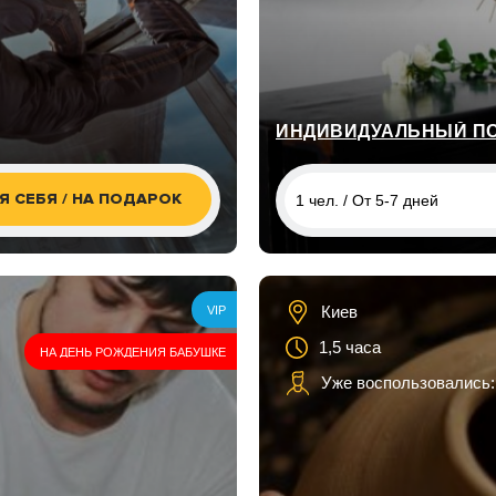
ИНДИВИДУАЛЬНЫЙ ПО
Я СЕБЯ / НА ПОДАРОК
1 чел. / От 5-7 дней
1 чел. / От 5-7 дней
1 чел. / От 5-7 дней
Киев
VIP
1,5 часа
НА ДЕНЬ РОЖДЕНИЯ БАБУШКЕ
Уже воспользовались: