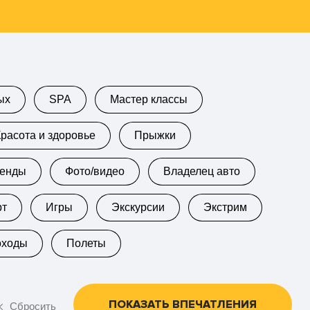
ых
SPA
Мастер классы
Красота и здоровье
Прыжки
кенды
Фото/видео
Владелец авто
рт
Игры
Экскурсии
Экстрим
оходы
Полеты
ПОКАЗАТЬ ВПЕЧАТЛЕНИЯ
Сбросить