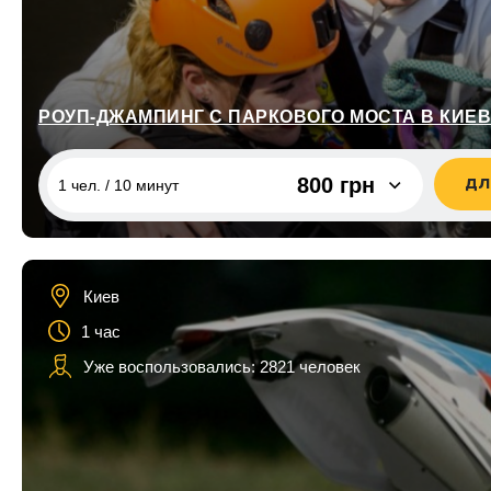
Тернополь
Для семьи
Ужгород
Для друзей
Харьков
Для детей
РОУП-ДЖАМПИНГ С ПАРКОВОГО МОСТА В КИЕ
Черкассы
для сына
800 грн
ДЛ
Чернигов
1 чел. / 10 минут
для дочки
для дедушки
1 чел. / 10 минут
800 грн
2 чел. / 10 минут
1 700 грн
для бабушк
Киев
1 час
для кумы
Уже воспользовались: 2821 человек
для кума