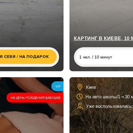
КАРТИНГ В КИЕВЕ, 10
Я СЕБЯ / НА ПОДАРОК
1 чел. / 10 минут
1 чел. / 10 минут
1 чел. / 20 минут
Киев
VIP
1 чел. / 30 минут
На авто школы/1 ч 30 
НА ДЕНЬ РОЖДЕНИЯ БАБУШКЕ
1 чел. / 40 минут
Уже воспользовались:
1 чел. / 50 минут
1 чел. / 60 минут