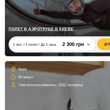
ПОЛЕТ В АЭРОТРУБЕ В КИЕВЕ
2 300 грн
ДЛ
1 чел. / 1 полет / До 1 часа
1 чел. / 1 полет / До 1 часа
2 300 грн
2 чел. / До 1 часа
4 400 грн
Киев
1 чел. / 2 полета / До 1 часа
2 800 грн
90 минут
1 чел. / 3 полета/до 1 часа
3 300 грн
Уже воспользовались: 1832 человека