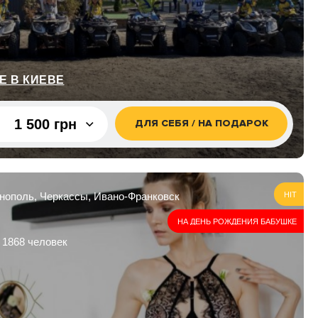
1 500 грн
2 000 грн
2 500 грн
3 000 грн
Е В КИЕВЕ
4 000 грн
1 500 грн
ДЛЯ СЕБЯ / НА ПОДАРОК
5 000 грн
10 000
грн
1 500 грн
кле/1 час
3 000 грн
рнополь, Черкассы, Ивано-Франковск
HIT
2 300 грн
НА ДЕНЬ РОЖДЕНИЯ БАБУШКЕ
кле/2
 1868 человек
4 200 грн
ах, 1 час
3 000 грн
ах, 2
4 600 грн