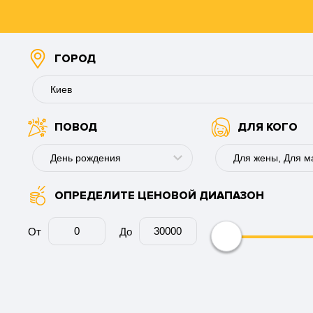
ГОРОД
Киев
ПОВОД
ДЛЯ КОГО
Буковель
Винница
День рождения
Днепр
ОПРЕДЕЛИТЕ ЦЕНОВОЙ ДИАПАЗОН
День рождения
Для мужчины
Запорожье
Годовщина
Для девушки
От
До
Ивано-Франковск
Юбилей
Для пары
Каменское
Свадьбу
Для коллеги
Киев
День ангела
Для мужа