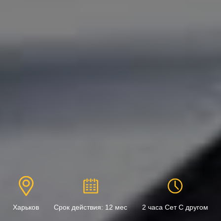
Харьков
Срок действия: 12 мес
2 часа Сет С другом