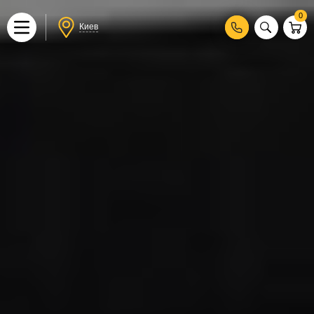
0
Киев