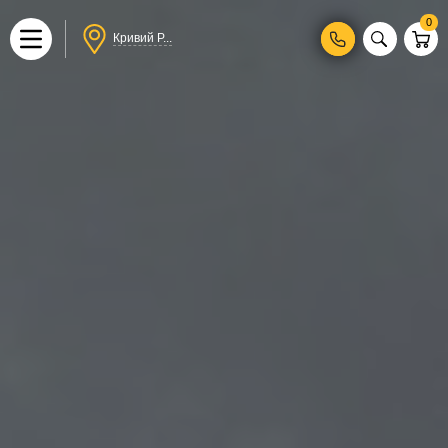
0
Кривий Р...