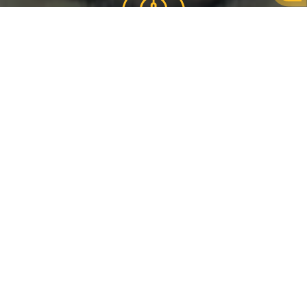
КРОКИ ЗАМОВЛЕННЯ
Корпоративу
ОБЕРИ
Вибери напрямок свого свята
ЗАПОВНИТИ
Заповни уважно всі поля в брифі