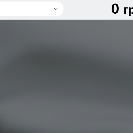
0
г
грн