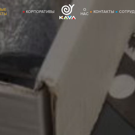
НЫЕ
О
КОРПОРАТИВЫ
КОНТАКТЫ
СОТРУД
АТЫ
НАС