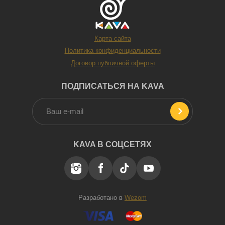
Карта сайта
Политика конфиденциальности
Договор публичной оферты
ПОДПИСАТЬСЯ НА KAVA
Квест — это отличная идея для тех, кто любит
приключения, загадки и командную игру. Это отличная
KAVA В СОЦСЕТЯХ
возможность хотя бы на короткое время переключиться
с рутины на что-то необычное и действительно
интересное. Такой формат досуга подходит друзьям,
влюбленным, коллегам и даже семьям с детьми.
Главное — правильно выбрать тематику в соответствии
с интересами будущего получателя подарка. В клубе
Разработано в
Wezom
активного досуга KAVA предлагают квесты на любой
вкус в виде подарочного сертификата, который можно