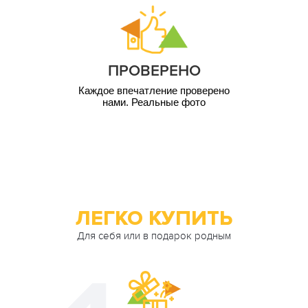
4 000
1 чел. / 12 мес
грн
5 000
1 чел. / 12 мес
грн
ПРОВЕРЕНО
10 000
1 чел. / 12 мес
грн
Каждое впечатление проверено
нами. Реальные фото
ЛЕГКО КУПИТЬ
Для себя или в подарок родным