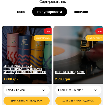
Сортировать по:
для дедушки
цене
популярности
новизне
для бабушки
для кумы
TOP
TOP
для кума
НА ПОМОЛВКУ
НА ПОМОЛВКУ
УНИВЕРСАЛЬНЫЙ
СЕРТИФИКАТ НА ЛЮБУЮ
УСЛУГУ, НОМИНАЛ 1000 ГРН
ПЕСНЯ В ПОДАРОК
1 000 грн
2 700 грн
1 чел. / 12 мес
1 чел. / От 2-5 дней
ДЛЯ СЕБЯ / НА ПОДАРОК
ДЛЯ СЕБЯ / НА ПОДАРОК
1 000
2 700
1 чел. / 12 мес
1 чел. / От 2-5 дней
грн
грн