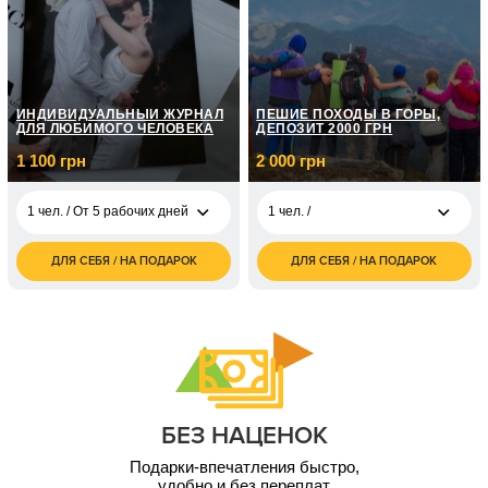
5 000
10 000
1 чел. / 12 мес
1 чел. /
грн
грн
10 000
1 чел. / 12 мес
грн
ИНДИВИДУАЛЬНЫЙ ЖУРНАЛ
ПЕШИЕ ПОХОДЫ В ГОРЫ,
ДЛЯ ЛЮБИМОГО ЧЕЛОВЕКА
ДЕПОЗИТ 2000 ГРН
1 100 грн
2 000 грн
1 чел. / От 5 рабочих дней
1 чел. /
ДЛЯ СЕБЯ / НА ПОДАРОК
ДЛЯ СЕБЯ / НА ПОДАРОК
2 000
1 чел. / От 5 рабочих
1 100
1 чел. /
грн
дней
грн
10 000
1 чел. / 12 мес
грн
3 000
1 чел. / 12 мес
грн
5 000
1 чел. / 12 мес
грн
БЕЗ НАЦЕНОК
Подарки-впечатления быстро,
удобно и без переплат