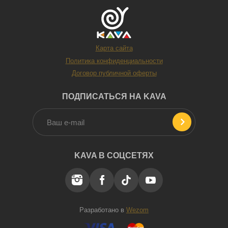
драйва, и чего-то по-настоящему оригинального.
Отличная идея — подарочный сертификат на яркое
совместное приключение или уютное свидание. У нас в
KAVA вы можете выбрать активность на любой вкус —
от релакса до адреналина.
Карта сайта
Политика конфиденциальности
Вот какие подарочные опции вы можете заказать у нас:
Договор публичной оферты
Творческие мастер-классы: совместное
написание картины, гончарное искусство,
ПОДПИСАТЬСЯ НА KAVA
уроки танца — создайте что-то вместе, что
останется с вами навсегда!
Фотосессия Love Story — чтобы каждый
влюбленный взгляд был запечатлен.
Массажи и СПА-уход: шоколадное
KAVA В СОЦСЕТЯХ
обертывание — приятная забота о теле для
пары.
Романтические свидания: арт-свидание, вечер
на крыше под куполом, свидание в подземелье
— все, чтобы сердце билось чаще.
Разработано в
Wezom
Экстрим для двоих: квадротуры, поездки на