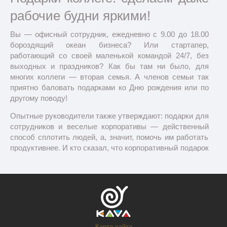
рабочие будни яркими!
Вы — офисный сотрудник, ежедневно с 9.00 до 18.00
бороздящий океан бизнеса? Или стартапер,
работающий со своей маленькой командой 24/7, без
выходных и праздников? Как бы там ни было, для
многих коллеги — вторая семья. А членов семьи так
приятно баловать подарками ко Дню рождения или по
другому поводу!
Опытные руководители также утверждают: подарки для
сотрудников и веселые корпоративы — действенный
способ сплотить людей, а, значит, помочь им работать
продуктивнее. И кто сказал, что корпоративный подарок
— это блокнот с логотипом компании или кактус на
рабочий стол? У KAVA есть множество других
прикольных вариантов и понимания того, как выбрать
лучший подарок для коллеги.
KAVA плохого не посоветует или
Карта сайта