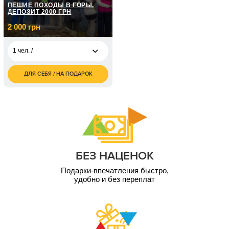
ПЕШИЕ ПОХОДЫ В ГОРЫ,
ДЕПОЗИТ 2000 ГРН
2 000 грн
1 чел. /
ДЛЯ СЕБЯ / НА ПОДАРОК
2 000
1 чел. /
грн
10 000
1 чел. / 12 мес
грн
3 000
1 чел. / 12 мес
грн
5 000
1 чел. / 12 мес
грн
БЕЗ НАЦЕНОК
Подарки-впечатления быстро,
удобно и без переплат