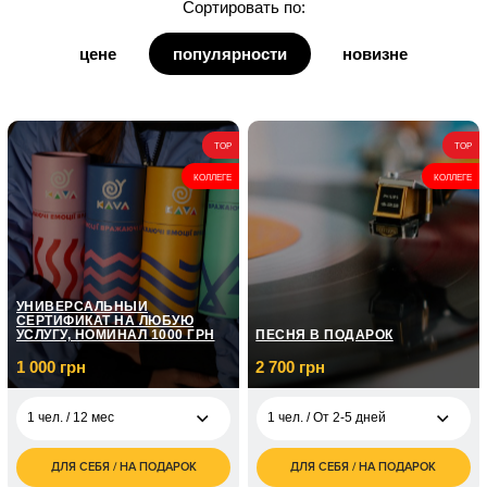
Сортировать по:
для дедушки
цене
популярности
новизне
для бабушки
для кумы
TOP
TOP
для кума
КОЛЛЕГЕ
КОЛЛЕГЕ
УНИВЕРСАЛЬНЫЙ
СЕРТИФИКАТ НА ЛЮБУЮ
УСЛУГУ, НОМИНАЛ 1000 ГРН
ПЕСНЯ В ПОДАРОК
1 000 грн
2 700 грн
1 чел. / 12 мес
1 чел. / От 2-5 дней
ДЛЯ СЕБЯ / НА ПОДАРОК
ДЛЯ СЕБЯ / НА ПОДАРОК
1 000
2 700
1 чел. / 12 мес
1 чел. / От 2-5 дней
грн
грн