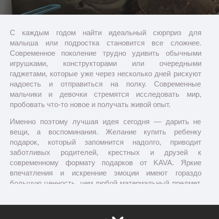
С каждым годом найти идеальный сюрприз для
малыша или подростка становится все сложнее.
Современное поколение трудно удивить обычными
игрушками, конструкторами или очередными
гаджетами, которые уже через несколько дней рискуют
надоесть и отправиться на полку. Современные
мальчики и девочки стремятся исследовать мир,
пробовать что-то новое и получать живой опыт.
Именно поэтому лучшая идея сегодня — дарить не
вещи, а воспоминания. Желание купить ребенку
подарок, который запомнится надолго, приводит
заботливых родителей, крестных и друзей к
современному формату подарков от KAVA. Яркие
впечатления и искренние эмоции имеют гораздо
большую ценность, чем любой материальный предмет.
Когда вы дарите ребенку возможность почувствовать
себя капитаном, мастером или отважным гонщиком, вы
осуществляете его маленькую мечту и открываете для