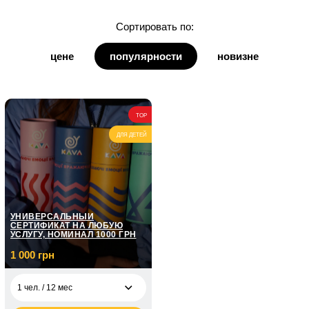
для дочки
Сортировать по:
для дедушки
цене
популярности
новизне
для бабушки
для кумы
TOP
для кума
ДЛЯ ДЕТЕЙ
УНИВЕРСАЛЬНЫЙ
СЕРТИФИКАТ НА ЛЮБУЮ
УСЛУГУ, НОМИНАЛ 1000 ГРН
1 000 грн
1 чел. / 12 мес