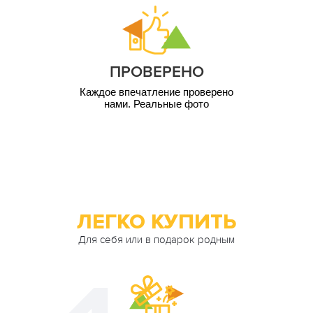
4 000
1 чел. / 12 мес
грн
5 000
1 чел. / 12 мес
грн
ПРОВЕРЕНО
10 000
1 чел. / 12 мес
грн
Каждое впечатление проверено
нами. Реальные фото
ЛЕГКО КУПИТЬ
Для себя или в подарок родным