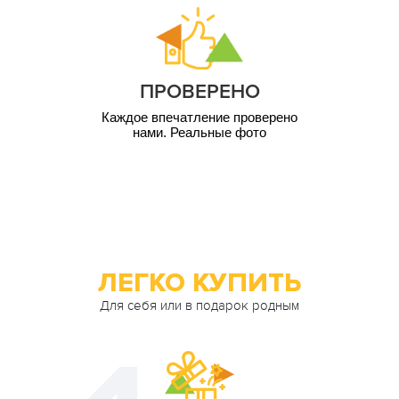
4 000
1 чел. / 12 мес
грн
5 000
1 чел. / 12 мес
грн
ПРОВЕРЕНО
10 000
1 чел. / 12 мес
грн
Каждое впечатление проверено
нами. Реальные фото
ЛЕГКО КУПИТЬ
Для себя или в подарок родным