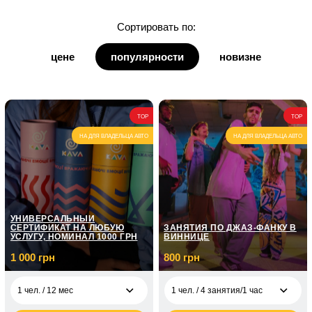
для дочки
Сортировать по:
для дедушки
цене
популярности
новизне
для бабушки
для кумы
TOP
TOP
для кума
НА ДЛЯ ВЛАДЕЛЬЦА АВТО
НА ДЛЯ ВЛАДЕЛЬЦА АВТО
УНИВЕРСАЛЬНЫЙ
СЕРТИФИКАТ НА ЛЮБУЮ
ЗАНЯТИЯ ПО ДЖАЗ-ФАНКУ В
УСЛУГУ, НОМИНАЛ 1000 ГРН
ВИННИЦЕ
1 000 грн
800 грн
1 чел. / 12 мес
1 чел. / 4 занятия/1 час