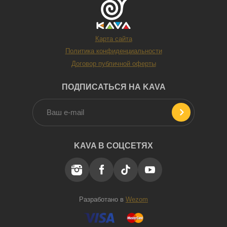
Карта сайта
Политика конфиденциальности
Договор публичной оферты
ПОДПИСАТЬСЯ НА KAVA
Чтобы выбрать действительно оригинальный и
KAVA В СОЦСЕТЯХ
необычный подарок, стоит ориентироваться на
водительский опыт и характер человека. Тем, кто много
ездит по городу или часто бывает в дороге, больше
подойдут полезные курсы, которые помогут
чувствовать себя за рулем увереннее и безопаснее. А
Разработано в
Wezom
если человек любит скорость, драйв и мечтает о ярких
эмоциях, отличным вариантом станет экстремальное
впечатление — например, заезд на треке или