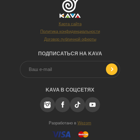
Карта сайта
Политика конфиденциальности
Договор публичной оферты
ПОДПИСАТЬСЯ НА KAVA
Чтобы выбрать действительно оригинальный и
KAVA В СОЦСЕТЯХ
необычный подарок, стоит ориентироваться на
водительский опыт и характер человека. Тем, кто много
ездит по городу или часто бывает в дороге, больше
подойдут полезные курсы, которые помогут
чувствовать себя за рулем увереннее и безопаснее. А
Разработано в
Wezom
если человек любит скорость, драйв и мечтает о ярких
эмоциях, отличным вариантом станет экстремальное
впечатление — например, заезд на треке или