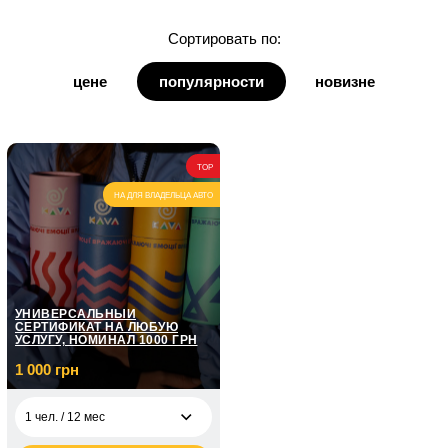
для дочки
Сортировать по:
для дедушки
цене
популярности
новизне
для бабушки
для кумы
TOP
для кума
НА ДЛЯ ВЛАДЕЛЬЦА АВТО
УНИВЕРСАЛЬНЫЙ
СЕРТИФИКАТ НА ЛЮБУЮ
УСЛУГУ, НОМИНАЛ 1000 ГРН
1 000 грн
1 чел. / 12 мес