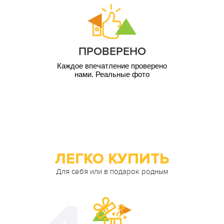
4 000
1 чел. / 12 мес
грн
5 000
1 чел. / 12 мес
грн
ПРОВЕРЕНО
10 000
1 чел. / 12 мес
грн
Каждое впечатление проверено
нами. Реальные фото
ЛЕГКО КУПИТЬ
Для себя или в подарок родным