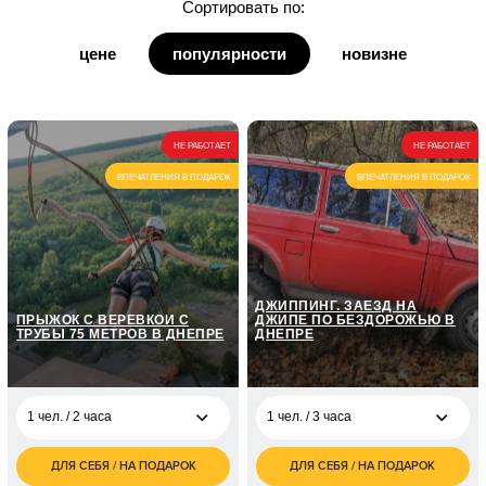
Сортировать по:
для дедушки
цене
популярности
новизне
для бабушки
для кумы
НЕ РАБОТАЕТ
НЕ РАБОТАЕТ
для кума
ВПЕЧАТЛЕНИЯ В ПОДАРОК
ВПЕЧАТЛЕНИЯ В ПОДАРОК
ДЖИППИНГ. ЗАЕЗД НА
ПРЫЖОК С ВЕРЕВКОЙ С
ДЖИПЕ ПО БЕЗДОРОЖЬЮ В
ТРУБЫ 75 МЕТРОВ В ДНЕПРЕ
ДНЕПРЕ
1 чел. / 2 часа
1 чел. / 3 часа
ДЛЯ СЕБЯ / НА ПОДАРОК
ДЛЯ СЕБЯ / НА ПОДАРОК
1 чел. / 2 часа
грн
1 чел. / 3 часа
грн