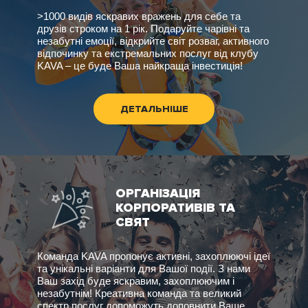
>1000 видів яскравих вражень для себе та
друзів строком на 1 рік. Подаруйте чарівні та
незабутні емоції, відкрийте світ розваг, активного
відпочинку та екстремальних послуг від клубу
KAVA – це буде Ваша найкраща інвестиція!
ДЕТАЛЬНІШЕ
ОРГАНІЗАЦІЯ
КОРПОРАТИВІВ ТА
СВЯТ
Команда KAVA пропонує активні, захоплюючі ідеї
та унікальні варіанти для Вашої події. З нами
Ваш захід буде яскравим, захоплюючим і
незабутнім! Креативна команда та великий
спектр послуг допоможуть доповнити Ваше