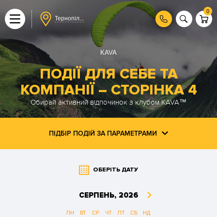
0
Тернопіл...
KAVA
ПОДІЇ ДЛЯ СЕБЕ ТА
КОМПАНІЇ ― СТОРІНКА 4
Обирай активний відпочинок з клубом KAVA™
ПІДБІР ПОДІЙ ЗА ПАРАМЕТРАМИ
ОБЕРІТЬ ДАТУ
СЕРПЕНЬ,
2026
ПН
ВТ
СР
ЧТ
ПТ
СБ
НД