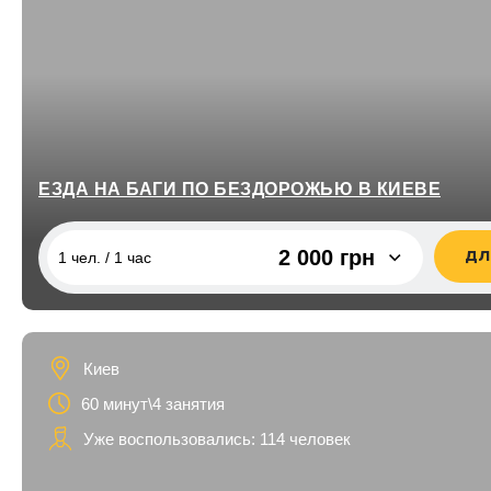
8 марта
для подруги
Сумы
Помолвка
для друга
Тернополь
Для семьи
Ужгород
Для друзей
Харьков
Для детей
ЕЗДА НА БАГИ ПО БЕЗДОРОЖЬЮ В КИЕВЕ
Черкассы
для сына
2 000 грн
ДЛ
Чернигов
1 чел. / 1 час
для дочки
для дедушки
1 чел. / 1 час
2 000 грн
2 чел. / 1 час\2 человека
4 000 грн
для бабушки
Киев
1 чел. / 2 часа
3 600 грн
60 минут\4 занятия
для кумы
2 чел. / 2 часа\2 человека
7 200 грн
Уже воспользовались: 114 человек
для кума