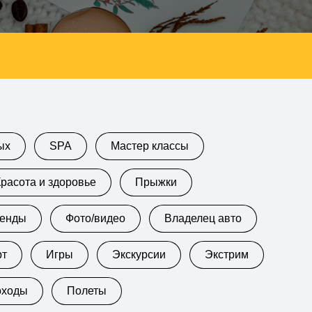
ых
SPA
Мастер классы
Красота и здоровье
Прыжки
кенды
Фото/видео
Владелец авто
рт
Игры
Экскурсии
Экстрим
оходы
Полеты