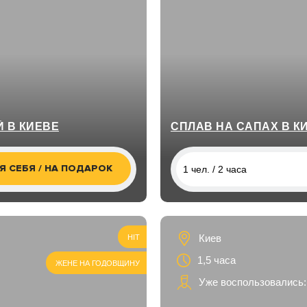
 В КИЕВЕ
СПЛАВ НА САПАХ В К
Я СЕБЯ / НА ПОДАРОК
1 чел. / 2 часа
1 чел. / 2 часа
2 чел. / 2 часа
Киев
HIT
3 чел. / 2 часа
1,5 часа
ЖЕНЕ НА ГОДОВЩИНУ
Уже воспользовались: