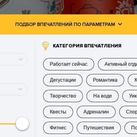
ПОДБОР ВПЕЧАТЛЕНИЙ ПО ПАРАМЕТРАМ
КАТЕГОРИЯ ВПЕЧАТЛЕНИЯ
Работает сейчас
Активный отд
Дегустации
Романтика
Творчество
На воде
Уи
Квесты
Адреналин
Спо
Фитнес
Путешествия
П