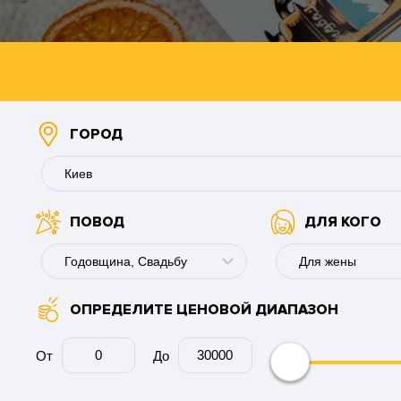
ГОРОД
Киев
ПОВОД
ДЛЯ КОГО
Буковель
Винница
Годовщина, Свадьбу
Для жены
Днепр
ОПРЕДЕЛИТЕ ЦЕНОВОЙ ДИАПАЗОН
День рождения
Для мужчины
Запорожье
Годовщина
Для девушки
От
До
Ивано-Франковск
Юбилей
Для пары